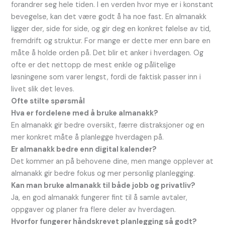
forandrer seg hele tiden. I en verden hvor mye er i konstant
bevegelse, kan det være godt å ha noe fast. En almanakk
ligger der, side for side, og gir deg en konkret følelse av tid,
fremdrift og struktur. For mange er dette mer enn bare en
måte å holde orden på. Det blir et anker i hverdagen. Og
ofte er det nettopp de mest enkle og pålitelige
løsningene som varer lengst, fordi de faktisk passer inn i
livet slik det leves.
Ofte stilte spørsmål
Hva er fordelene med å bruke almanakk?
En almanakk gir bedre oversikt, færre distraksjoner og en
mer konkret måte å planlegge hverdagen på.
Er almanakk bedre enn digital kalender?
Det kommer an på behovene dine, men mange opplever at
almanakk gir bedre fokus og mer personlig planlegging.
Kan man bruke almanakk til både jobb og privatliv?
Ja, en god almanakk fungerer fint til å samle avtaler,
oppgaver og planer fra flere deler av hverdagen.
Hvorfor fungerer håndskrevet planlegging så godt?