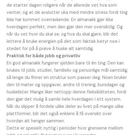
de starter dagen roligere når de allerede vet hva som
venter, og at de avslutter uka med mindre stress fordi ting
ikke har kommet overraskende. En almanakk gjør ikke
hverdagen perfekt, men den gjør den mer oversiktlig. Og
når du vet hvor du skal se, og hva du skal gjøre, blir det
lettere å bruke energien på det som faktisk betyr noe i
stedet for på å prøve å huske alt samtidig.
Praktisk for både jobb og privatliv
En god almanakk fungerer sjelden bare til én ting. Den kan
brukes til jobb, studier, familieliv og personlige mål samtidig,
så lenge du finner en struktur som passer deg. Noen bruker
den til møter og oppgaver, andre til trening, bursdager og
huskelister. Mange liker nettopp denne fleksibiliteten, fordi
den gjør det mulig å samle hele hverdagen i ett system.
Når du slipper å fordele ulike deler av livet på mange ulike
plattformer, blir det også enklere å få oversikt over
hvordan alt henger sammen.
Dette er spesielt nyttig i perioder hvor grensene mellom