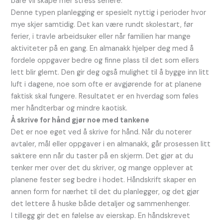
bare vil skape mer stress senere.
Denne typen planlegging er spesielt nyttig i perioder hvor
mye skjer samtidig. Det kan være rundt skolestart, før
ferier, i travle arbeidsuker eller når familien har mange
aktiviteter på en gang. En almanakk hjelper deg med å
fordele oppgaver bedre og finne plass til det som ellers
lett blir glemt. Den gir deg også mulighet til å bygge inn litt
luft i dagene, noe som ofte er avgjørende for at planene
faktisk skal fungere. Resultatet er en hverdag som føles
mer håndterbar og mindre kaotisk.
Å skrive for hånd gjør noe med tankene
Det er noe eget ved å skrive for hånd. Når du noterer
avtaler, mål eller oppgaver i en almanakk, går prosessen litt
saktere enn når du taster på en skjerm. Det gjør at du
tenker mer over det du skriver, og mange opplever at
planene fester seg bedre i hodet. Håndskrift skaper en
annen form for nærhet til det du planlegger, og det gjør
det lettere å huske både detaljer og sammenhenger.
I tillegg gir det en følelse av eierskap. En håndskrevet