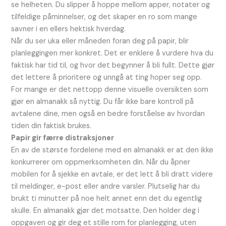
se helheten. Du slipper å hoppe mellom apper, notater og
tilfeldige påminnelser, og det skaper en ro som mange
savner i en ellers hektisk hverdag.
Når du ser uka eller måneden foran deg på papir, blir
planleggingen mer konkret. Det er enklere å vurdere hva du
faktisk har tid til, og hvor det begynner å bli fullt. Dette gjør
det lettere å prioritere og unngå at ting hoper seg opp.
For mange er det nettopp denne visuelle oversikten som
gjør en almanakk så nyttig. Du får ikke bare kontroll på
avtalene dine, men også en bedre forståelse av hvordan
tiden din faktisk brukes.
Papir gir færre distraksjoner
En av de største fordelene med en almanakk er at den ikke
konkurrerer om oppmerksomheten din. Når du åpner
mobilen for å sjekke en avtale, er det lett å bli dratt videre
til meldinger, e-post eller andre varsler. Plutselig har du
brukt ti minutter på noe helt annet enn det du egentlig
skulle. En almanakk gjør det motsatte. Den holder deg i
oppgaven og gir deg et stille rom for planlegging, uten