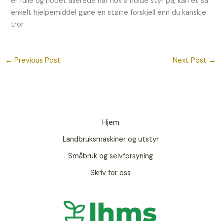
er fulle og hodet allerede har nok å holde styr på, kan et så
enkelt hjelpemiddel gjøre en større forskjell enn du kanskje
tror.
←
Previous Post
Next Post
→
Hjem
Landbruksmaskiner og utstyr
Småbruk og selvforsyning
Skriv for oss