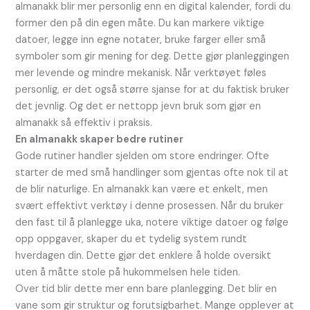
almanakk blir mer personlig enn en digital kalender, fordi du
former den på din egen måte. Du kan markere viktige
datoer, legge inn egne notater, bruke farger eller små
symboler som gir mening for deg. Dette gjør planleggingen
mer levende og mindre mekanisk. Når verktøyet føles
personlig, er det også større sjanse for at du faktisk bruker
det jevnlig. Og det er nettopp jevn bruk som gjør en
almanakk så effektiv i praksis.
En almanakk skaper bedre rutiner
Gode rutiner handler sjelden om store endringer. Ofte
starter de med små handlinger som gjentas ofte nok til at
de blir naturlige. En almanakk kan være et enkelt, men
svært effektivt verktøy i denne prosessen. Når du bruker
den fast til å planlegge uka, notere viktige datoer og følge
opp oppgaver, skaper du et tydelig system rundt
hverdagen din. Dette gjør det enklere å holde oversikt
uten å måtte stole på hukommelsen hele tiden.
Over tid blir dette mer enn bare planlegging. Det blir en
vane som gir struktur og forutsigbarhet. Mange opplever at