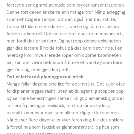
forstyrrelser og små avbrudd som bryter konsentrasjonen.
Denne forskjellen er større enn mange tror. Når planlegging
skjer i et roligere tempo, blir den også mer bevisst. Du
tenker litt klarere, vurderer litt bedre og får en sterkere
følelse av kontroll. Det er ikke fordi papir er mer avansert,
men fordi det er enklere. Og nettopp denne enkelheten
gjør det lettere å holde fokus på det som betyr noe. I en
hverdag hvor mye allerede roper om oppmerksomheten
din, kan det være befriende å bruke et verktøy som bare
gjør én ting, men gjør den godt.
Det er lettere å planlegge realistisk
Mange fyller dagene sine litt for optimistisk. Det skjer ofte
fordi planer legges raskt, uten at du egentlig stopper opp
og ser hele belastningen samlet. En god almanakk gjør det
lettere å planlegge realistisk, fordi du får en tydelig
oversikt over hvor mye som allerede ligger i kalenderen.
Når du ser flere dager eller uker foran deg, blir det enklere
å forstå hva som faktisk er gjennomførbart, og hva som