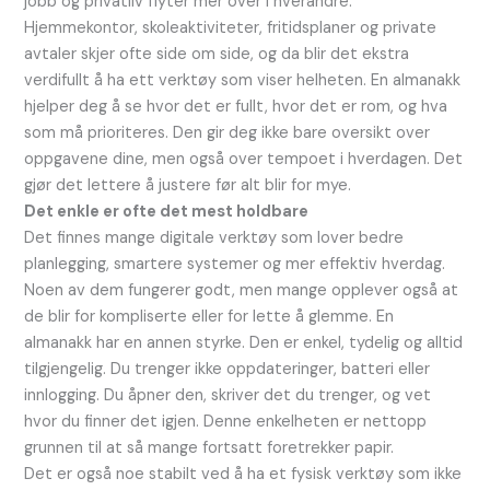
jobb og privatliv flyter mer over i hverandre.
Hjemmekontor, skoleaktiviteter, fritidsplaner og private
avtaler skjer ofte side om side, og da blir det ekstra
verdifullt å ha ett verktøy som viser helheten. En almanakk
hjelper deg å se hvor det er fullt, hvor det er rom, og hva
som må prioriteres. Den gir deg ikke bare oversikt over
oppgavene dine, men også over tempoet i hverdagen. Det
gjør det lettere å justere før alt blir for mye.
Det enkle er ofte det mest holdbare
Det finnes mange digitale verktøy som lover bedre
planlegging, smartere systemer og mer effektiv hverdag.
Noen av dem fungerer godt, men mange opplever også at
de blir for kompliserte eller for lette å glemme. En
almanakk har en annen styrke. Den er enkel, tydelig og alltid
tilgjengelig. Du trenger ikke oppdateringer, batteri eller
innlogging. Du åpner den, skriver det du trenger, og vet
hvor du finner det igjen. Denne enkelheten er nettopp
grunnen til at så mange fortsatt foretrekker papir.
Det er også noe stabilt ved å ha et fysisk verktøy som ikke