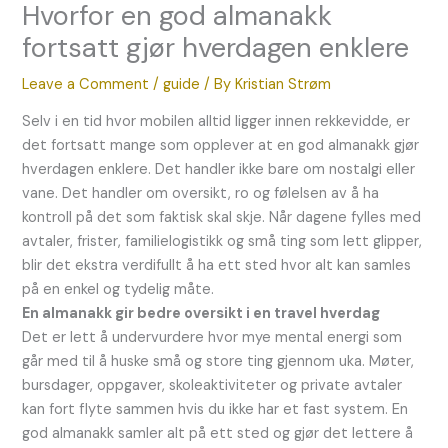
Hvorfor en god almanakk
fortsatt gjør hverdagen enklere
Leave a Comment
/
guide
/ By
Kristian Strøm
Selv i en tid hvor mobilen alltid ligger innen rekkevidde, er
det fortsatt mange som opplever at en god almanakk gjør
hverdagen enklere. Det handler ikke bare om nostalgi eller
vane. Det handler om oversikt, ro og følelsen av å ha
kontroll på det som faktisk skal skje. Når dagene fylles med
avtaler, frister, familielogistikk og små ting som lett glipper,
blir det ekstra verdifullt å ha ett sted hvor alt kan samles
på en enkel og tydelig måte.
En almanakk gir bedre oversikt i en travel hverdag
Det er lett å undervurdere hvor mye mental energi som
går med til å huske små og store ting gjennom uka. Møter,
bursdager, oppgaver, skoleaktiviteter og private avtaler
kan fort flyte sammen hvis du ikke har et fast system. En
god almanakk samler alt på ett sted og gjør det lettere å