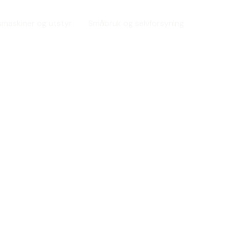
maskiner og utstyr
Småbruk og selvforsyning
rekraftig
til bord