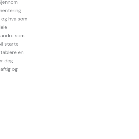
 Gjennom
mentering
 – og hva som
dele
d andre som
il starte
tablere en
er deg
aftig og