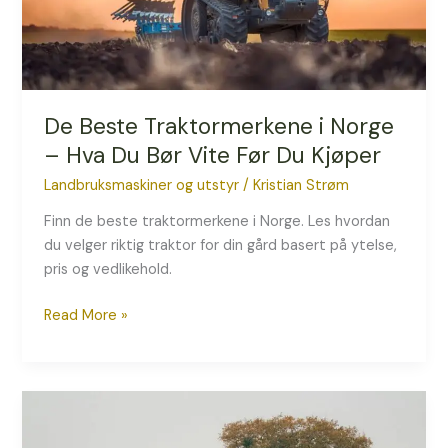
Bør
Vite
Før
Du
Kjøper
De Beste Traktormerkene i Norge
– Hva Du Bør Vite Før Du Kjøper
Landbruksmaskiner og utstyr
/
Kristian Strøm
Finn de beste traktormerkene i Norge. Les hvordan
du velger riktig traktor for din gård basert på ytelse,
pris og vedlikehold.
Read More »
Slik
Sikrer