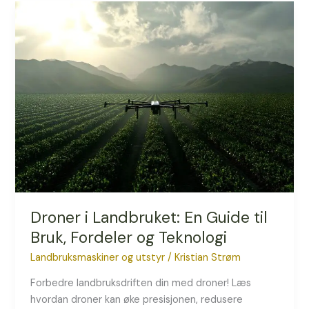
Droner
i
Landbruket:
En
Guide
til
Bruk,
Fordeler
og
Teknologi
Droner i Landbruket: En Guide til
Bruk, Fordeler og Teknologi
Landbruksmaskiner og utstyr
/
Kristian Strøm
Forbedre landbruksdriften din med droner! Læs
hvordan droner kan øke presisjonen, redusere