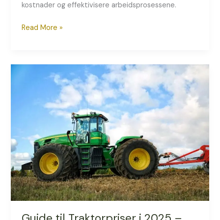
kostnader og effektivisere arbeidsprosessene.
Read More »
Guide
til
Traktorpriser
i
2025
–
Hva
Kan
Du
Forvente
å
Betale?
Guide til Traktorpriser i 2025 –