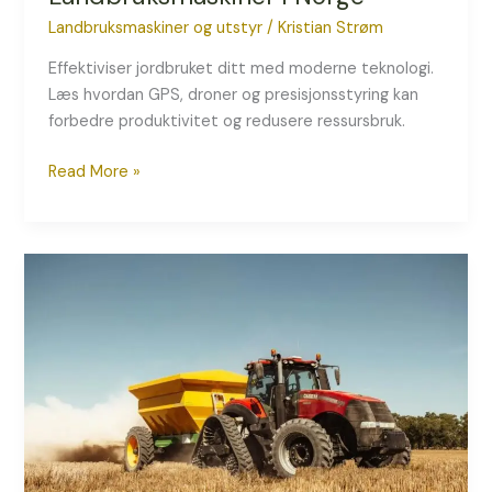
Landbruksmaskiner og utstyr
/
Kristian Strøm
Effektiviser jordbruket ditt med moderne teknologi.
Læs hvordan GPS, droner og presisjonsstyring kan
forbedre produktivitet og redusere ressursbruk.
Read More »
Hvordan
velge
riktig
traktor:
En
komplett
guide
for
norske