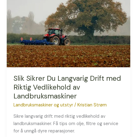
Du
Langvarig
Drift
med
Riktig
Vedlikehold
av
Landbruksmaskiner
Slik Sikrer Du Langvarig Drift med
Riktig Vedlikehold av
Landbruksmaskiner
Landbruksmaskiner og utstyr
/
Kristian Strøm
Sikre langvarig drift med riktig vedlikehold av
landbruksmaskiner. Få tips om olje, filtre og service
for å unngå dyre reparasjoner.