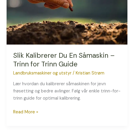
–
Trinn
for
Trinn
Guide
Slik Kalibrerer Du En Såmaskin –
Trinn for Trinn Guide
Landbruksmaskiner og utstyr
/
Kristian Strøm
Lær hvordan du kalibrerer såmaskinen for jevn
frøsetting og bedre avlinger. Følg vår enkle trinn-for-
trinn guide for optimal kalibrering.
Read More »