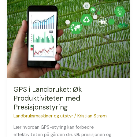
i
Landbruket:
Øk
Produktiviteten
med
Presisjonsstyring
GPS i Landbruket: Øk
Produktiviteten med
Presisjonsstyring
Landbruksmaskiner og utstyr
/
Kristian Strøm
Lær hvordan GPS-styring kan forbedre
effektiviteten på gården din. Øk presisjonen og