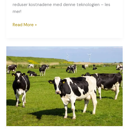
reduser kostnadene med denne teknologien – les
mer!
Read More »
Drivstoffbesparelse
på
Gården:
Slik
Reduserer
Du
Kostnadene
med
Smarte
Teknologier