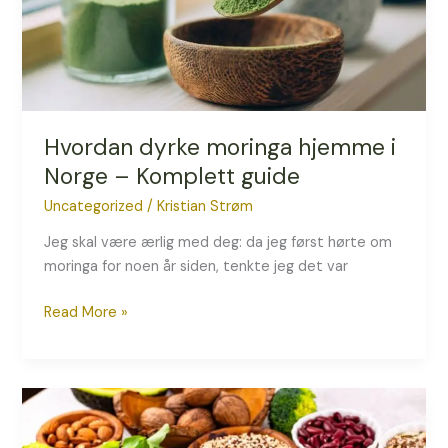
–
Komplett
guide
Hvordan dyrke moringa hjemme i
Norge – Komplett guide
Uncategorized
/
Kristian Strøm
Jeg skal være ærlig med deg: da jeg først hørte om
moringa for noen år siden, tenkte jeg det var
Read More »
Slik
lykkes
du