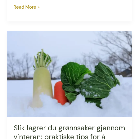
Read More »
Slik
lagrer
du
grønnsaker
gjennom
vinteren:
praktiske
tips
for
å
bevare
smak,
næring
Slik lagrer du grønnsaker gjennom
og
vinteren: praktiske tips for å
holdbarhet