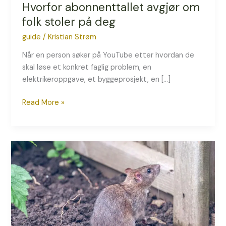
Hvorfor abonnenttallet avgjør om
folk stoler på deg
guide
/
Kristian Strøm
Når en person søker på YouTube etter hvordan de
skal løse et konkret faglig problem, en
elektrikeroppgave, et byggeprosjekt, en […]
Read More »
Rotter
I
Hagen:
Tegn,
Årsaker
Og
Løsninger