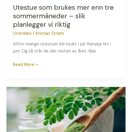
Utestue som brukes mer enn tre
sommermåneder – slik
planlegger vi riktig
Utendørs
/
Kristian Strøm
Altfor mange utestuer blir brukt i juli. Kanskje litt i
juni. Og så står de der resten av året. Ikke
Read More »
Hvordan
dyrke
moringa
hjemme
i
Norge