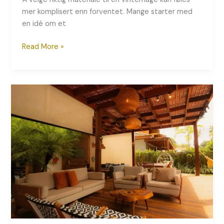
mer komplisert enn forventet. Mange starter med
en idé om et
Read More »
Utestue
som
brukes
mer
enn
tre
sommermåneder
–
slik
planlegger
vi
riktig