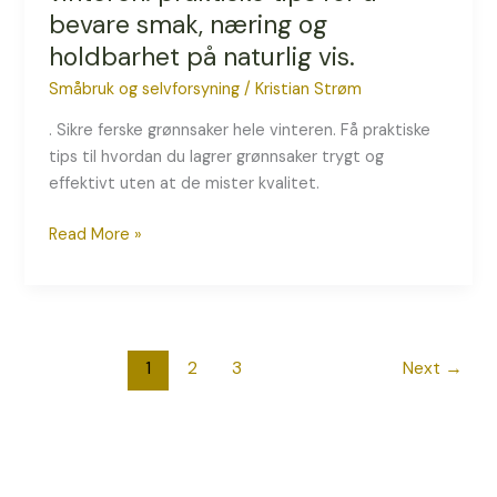
bevare smak, næring og
på
naturlig
holdbarhet på naturlig vis.
vis.
Småbruk og selvforsyning
/
Kristian Strøm
. Sikre ferske grønnsaker hele vinteren. Få praktiske
tips til hvordan du lagrer grønnsaker trygt og
effektivt uten at de mister kvalitet.
Read More »
1
2
3
Next
→