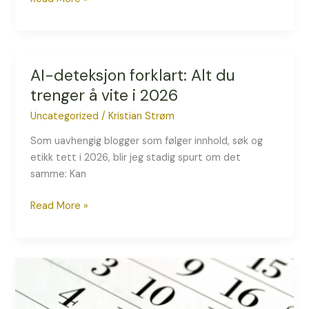
AI-deteksjon forklart: Alt du
AI-
deteksjon
trenger å vite i 2026
forklart:
Uncategorized
/
Kristian Strøm
Alt
du
Som uavhengig blogger som følger innhold, søk og
trenger
etikk tett i 2026, blir jeg stadig spurt om det
å
samme: Kan
vite
i
Read More »
2026
Hvorfor
en
god