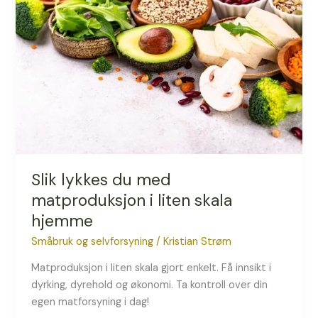
med
matproduksjon
i
liten
skala
hjemme
Slik lykkes du med
matproduksjon i liten skala
hjemme
Småbruk og selvforsyning
/
Kristian Strøm
Matproduksjon i liten skala gjort enkelt. Få innsikt i
dyrking, dyrehold og økonomi. Ta kontroll over din
egen matforsyning i dag!