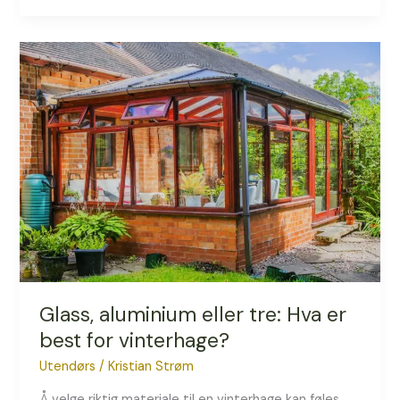
Glass,
aluminium
eller
tre:
Hva
er
best
for
vinterhage?
Glass, aluminium eller tre: Hva er
best for vinterhage?
Utendørs
/
Kristian Strøm
Å velge riktig materiale til en vinterhage kan føles